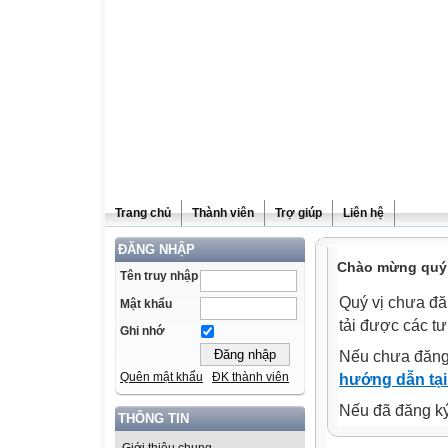
Trang chủ
Thành viên
Trợ giúp
Liên hệ
ĐĂNG NHẬP
Chào mừng quý v
Tên truy nhập
Quý vị chưa đă
Mật khẩu
tải được các tư
Ghi nhớ
Nếu chưa đăng
Quên mật khẩu
ĐK thành viên
hướng dẫn tại
Nếu đã đăng ký 
THÔNG TIN