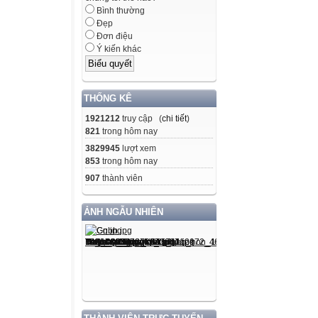
Bình thường
Đẹp
Đơn điệu
Ý kiến khác
THỐNG KÊ
1921212
truy cập (
chi tiết
)
821
trong hôm nay
3829945
lượt xem
853
trong hôm nay
907
thành viên
ẢNH NGẪU NHIÊN