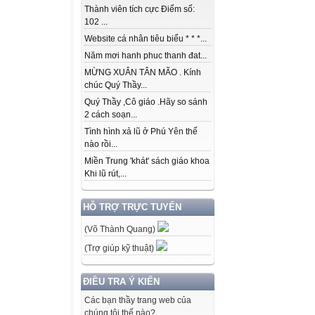
Thành viên tích cực Điểm số:
102 ...
Website cá nhân tiêu biểu * * *...
Năm mơi hanh phuc thanh đat...
MỪNG XUÂN TÂN MÃO . Kính
chúc Quý Thầy...
Quý Thầy ,Cô giáo .Hãy so sánh
2 cách soạn...
Tình hình xả lũ ở Phú Yên thế
nào rồi...
Miền Trung 'khát' sách giáo khoa
Khi lũ rút,...
HỖ TRỢ TRỰC TUYẾN
(Võ Thành Quang)
(Trợ giúp kỹ thuật)
ĐIỀU TRA Ý KIẾN
Các bạn thầy trang web của
chúng tôi thế nào?