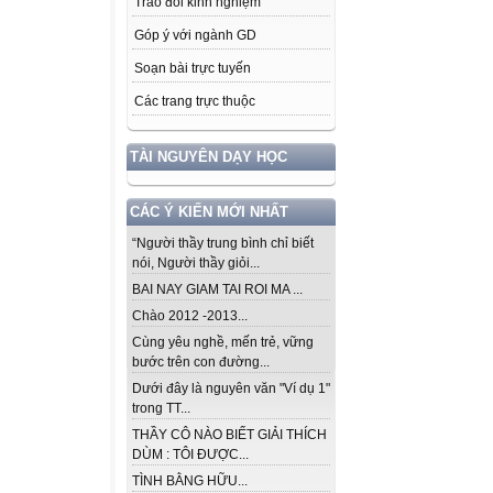
Trao đổi kinh nghiệm
Góp ý với ngành GD
Soạn bài trực tuyến
Các trang trực thuộc
TÀI NGUYÊN DẠY HỌC
CÁC Ý KIẾN MỚI NHẤT
“Người thầy trung bình chỉ biết
nói, Người thầy giỏi...
BAI NAY GIAM TAI ROI MA ...
Chào 2012 -2013...
Cùng yêu nghề, mến trẻ, vững
bước trên con đường...
Dưới đây là nguyên văn "Ví dụ 1"
trong TT...
THẦY CÔ NÀO BIẾT GIẢI THÍCH
DÙM : TÔI ĐƯỢC...
TÌNH BẰNG HỮU...