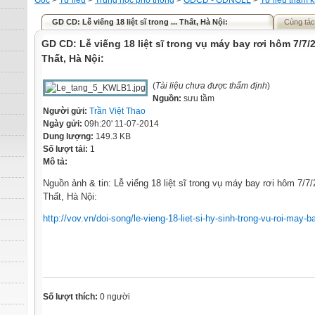
Gốc
>
Tư liệu
>
Trung học phổ thông
>
GDCD - GDNGLL
>
Tư liệu tham 
GD CD: Lễ viếng 18 liệt sĩ trong ... Thất, Hà Nội:
Cùng tác
GD CD: Lễ viếng 18 liệt sĩ trong vụ máy bay rơi hôm 7/7/
Thất, Hà Nội:
(
Tài liệu chưa được thẩm định
)
Nguồn:
sưu tầm
Người gửi:
Trần Việt Thao
Ngày gửi:
09h:20' 11-07-2014
Dung lượng:
149.3 KB
Số lượt tải:
1
Mô tả:
Nguồn ảnh & tin: Lễ viếng 18 liệt sĩ trong vụ máy bay rơi hôm 7/7
Thất, Hà Nội:
http://vov.vn/doi-song/le-vieng-18-liet-si-hy-sinh-trong-vu-roi-may
Số lượt thích:
0 người