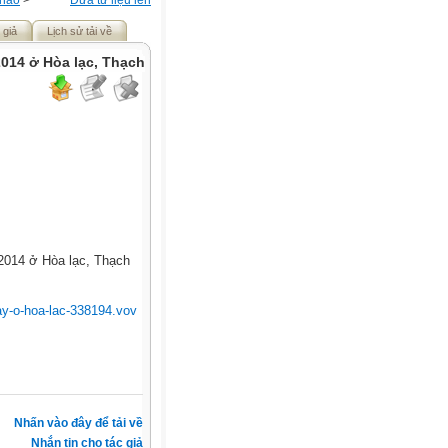
khảo
>
Đưa tư liệu lên
 giả
Lịch sử tải về
2014 ở Hòa lạc, Thạch
/2014 ở Hòa lạc, Thạch
-bay-o-hoa-lac-338194.vov
Nhấn vào đây để tải về
Nhắn tin cho tác giả