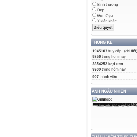
Bình thường
Đẹp
Đơn điệu
Ý kiến khác
THỐNG KÊ
1945103
truy cập (
chi tiết
9856
trong hôm nay
3854252
lượt xem
9900
trong hôm nay
907
thành viên
ẢNH NGẪU NHIÊN