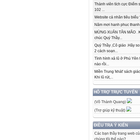
Thành viên tích cực Điểm s
102 ...
Website cá nhân tiêu biểu * 
Năm mơi hanh phuc thanh đ
MỪNG XUÂN TÂN MÃO . K
chúc Quý Thầy...
Quý Thầy ,Cô giáo .Hãy so
2 cách soạn...
Tình hình xả lũ ở Phú Yên 
nào rồi...
Miền Trung 'khát' sách giá
Khi lũ rút,...
HỖ TRỢ TRỰC TUYẾN
(Võ Thành Quang)
(Trợ giúp kỹ thuật)
ĐIỀU TRA Ý KIẾN
Các bạn thầy trang web c
chúng tôi thế nào?