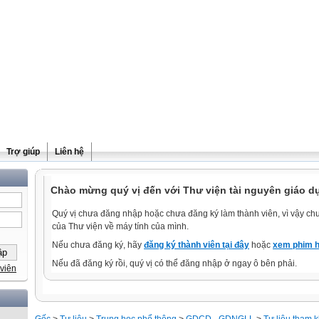
Trợ giúp
Liên hệ
Chào mừng quý vị đến với Thư viện tài nguyên giáo d
Quý vị chưa đăng nhập hoặc chưa đăng ký làm thành viên, vì vậy chưa
của Thư viện về máy tính của mình.
Nếu chưa đăng ký, hãy
đăng ký thành viên tại đây
hoặc
xem phim h
Nếu đã đăng ký rồi, quý vị có thể đăng nhập ở ngay ô bên phải.
viên