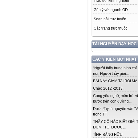
Trao đổi kinh nghiệm
Góp ý với ngành GD
Soạn bài trực tuyến
Các trang trực thuộc
TÀI NGUYÊN DẠY HỌC
CÁC Ý KIẾN MỚI NHẤT
“Người thầy trung bình chỉ 
nói, Người thầy giỏi...
BAI NAY GIAM TAI ROI MA .
Chào 2012 -2013...
Cùng yêu nghề, mến trẻ, 
bước trên con đường...
Dưới đây là nguyên văn "V
trong TT...
THẦY CÔ NÀO BIẾT GIẢI 
DÙM : TÔI ĐƯỢC...
TÌNH BẰNG HỮU...