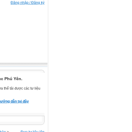
Đăng nhập / Đăng ký
ục Phú Yên.
 thể tải được các tư liệu
ướng dẫn tại đây