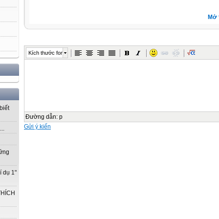
Mở 
Kích thước font
biết
Đường dẫn
:
p
Gửi ý kiến
..
vững
í dụ 1"
THÍCH