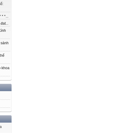
ố:
* *...
at...
ính
 sánh
thế
o khoa
ủa