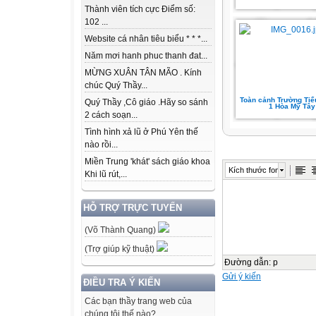
Thành viên tích cực Điểm số:
102 ...
Website cá nhân tiêu biểu * * *...
Năm mơi hanh phuc thanh đat...
MỪNG XUÂN TÂN MÃO . Kính
chúc Quý Thầy...
Toàn cảnh Trường Tiể
Quý Thầy ,Cô giáo .Hãy so sánh
1 Hòa Mỹ Tây
2 cách soạn...
Tình hình xả lũ ở Phú Yên thế
nào rồi...
Miền Trung 'khát' sách giáo khoa
Kích thước font
Khi lũ rút,...
HỖ TRỢ TRỰC TUYẾN
(Võ Thành Quang)
(Trợ giúp kỹ thuật)
Đường dẫn
:
p
Gửi ý kiến
ĐIỀU TRA Ý KIẾN
Các bạn thầy trang web của
chúng tôi thế nào?