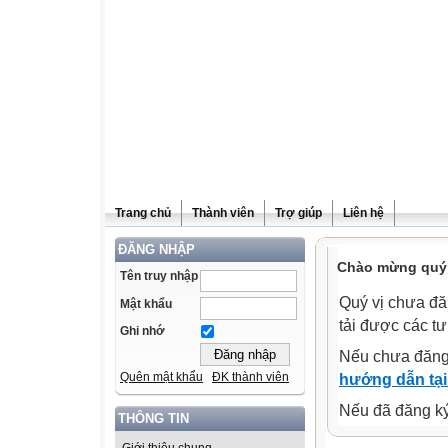
Trang chủ
Thành viên
Trợ giúp
Liên hệ
ĐĂNG NHẬP
Chào mừng quý v
Tên truy nhập
Quý vị chưa đă
Mật khẩu
tải được các tư
Ghi nhớ
Nếu chưa đăng
Quên mật khẩu
ĐK thành viên
hướng dẫn tại
Nếu đã đăng ký 
THÔNG TIN