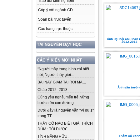
Trao đổi kinh nghiệm
Góp ý với ngành GD
Soạn bài trực tuyến
Các trang trực thuộc
Ảnh đại hội chi đoàn
2012-2013
TÀI NGUYÊN DẠY HỌC
CÁC Ý KIẾN MỚI NHẤT
“Người thầy trung bình chỉ biết
nói, Người thầy giỏi...
BAI NAY GIAM TAI ROI MA ...
Ảnh sân trườn
Chào 2012 -2013...
Cùng yêu nghề, mến trẻ, vững
bước trên con đường...
Dưới đây là nguyên văn "Ví dụ 1"
trong TT...
THẦY CÔ NÀO BIẾT GIẢI THÍCH
DÙM : TÔI ĐƯỢC...
Thảm cỏ xan
TÌNH BẰNG HỮU...