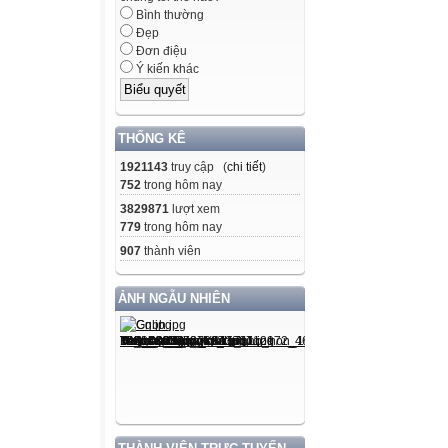
Bình thường
Đẹp
Đơn điệu
Ý kiến khác
THỐNG KÊ
1921143
truy cập (
chi tiết
)
752
trong hôm nay
3829871
lượt xem
779
trong hôm nay
907
thành viên
ẢNH NGẪU NHIÊN