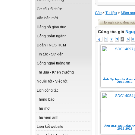
Giới thiệu chung
Cơ cấu tổ chức
Gốc
>
Tư liệu
>
Mầm no
Văn bản mới
Hội nghị công đoàn g
Đảng bộ giáo dục
Cùng tác giả
Ngu
Công đoàn ngành
1
2
3
4
5
6
Đoàn TNCS HCM
Tin tức - Sự kiện
Công nghệ thông tin
Thi đua - Khen thưởng
Ảnh đại hội chi đoàn
Người tốt - Việc tốt
2012-2013
Lịch công tác
Thông báo
Thư mời
Thư viện ảnh
Ảnh BCH chi đoàn n
Liên kết website
2012-2013