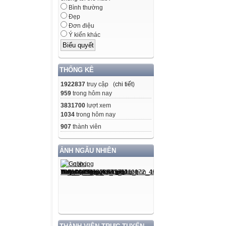
Bình thường
Đẹp
Đơn điệu
Ý kiến khác
THỐNG KÊ
1922837
truy cập (
chi tiết
)
959
trong hôm nay
3831700
lượt xem
1034
trong hôm nay
907
thành viên
ẢNH NGẪU NHIÊN