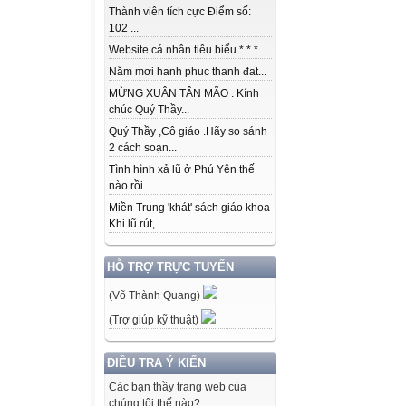
Thành viên tích cực Điểm số:
102 ...
Website cá nhân tiêu biểu * * *...
Năm mơi hanh phuc thanh đat...
MỪNG XUÂN TÂN MÃO . Kính
chúc Quý Thầy...
Quý Thầy ,Cô giáo .Hãy so sánh
2 cách soạn...
Tình hình xả lũ ở Phú Yên thế
nào rồi...
Miền Trung 'khát' sách giáo khoa
Khi lũ rút,...
HỖ TRỢ TRỰC TUYẾN
(Võ Thành Quang)
(Trợ giúp kỹ thuật)
ĐIỀU TRA Ý KIẾN
Các bạn thầy trang web của
chúng tôi thế nào?