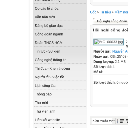
Giới thiệu chung
Cơ cấu tổ chức
Gốc
>
Tư liệu
>
Mầm no
Văn bản mới
Hội nghị công đoàn 
Đảng bộ giáo dục
Hội nghị công đo
Công đoàn ngành
(
Đoàn TNCS HCM
N
Người gửi:
Nguyễn A
Tin tức - Sự kiện
Ngày gửi:
09h:25' 03
Công nghệ thông tin
Dung lượng:
2.1 MB
Số lượt tải:
4
Thi đua - Khen thưởng
Mô tả:
Người tốt - Việc tốt
Số lượt thích:
0 ngườ
Lịch công tác
Thông báo
Thư mời
Thư viện ảnh
Liên kết website
Kích thước font