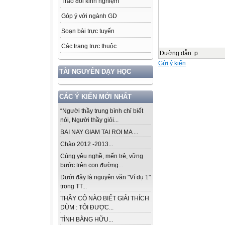
Trao đổi kinh nghiệm
Góp ý với ngành GD
Soạn bài trực tuyến
Các trang trực thuộc
Đường dẫn
:
p
Gửi ý kiến
TÀI NGUYÊN DẠY HỌC
CÁC Ý KIẾN MỚI NHẤT
“Người thầy trung bình chỉ biết
nói, Người thầy giỏi...
BAI NAY GIAM TAI ROI MA ...
Chào 2012 -2013...
Cùng yêu nghề, mến trẻ, vững
bước trên con đường...
Dưới đây là nguyên văn "Ví dụ 1"
trong TT...
THẦY CÔ NÀO BIẾT GIẢI THÍCH
DÙM : TÔI ĐƯỢC...
TÌNH BẰNG HỮU...