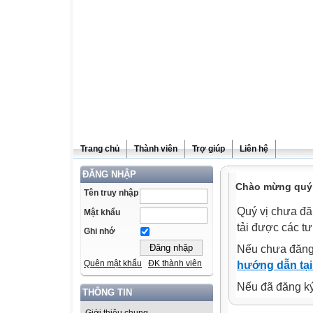
Trang chủ
Thành viên
Trợ giúp
Liên hệ
ĐĂNG NHẬP
Chào mừng quý v
Tên truy nhập
Quý vị chưa đă
Mật khẩu
tải được các tư
Ghi nhớ
Nếu chưa đăng
Quên mật khẩu
ĐK thành viên
hướng dẫn tại
Nếu đã đăng ký 
THÔNG TIN