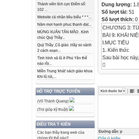
Dung lượng:
1.
Thành viên tích cực Điểm số:
102 ...
Số lượt tải:
51
Website cá nhân tiêu biểu * * *...
Số lượt thích:
0
Năm mơi hanh phuc thanh đat...
CHƯƠNG 3: T
MỪNG XUÂN TÂN MÃO . Kính
BÀI 9: KHÁI N
chúc Quý Thầy...
I.MỤC TIÊU
Quý Thầy ,Cô giáo .Hãy so sánh
1. Kiến thức
2 cách soạn...
Sau bài học này
Tình hình xả lũ ở Phú Yên thế
nào rồi...

Miền Trung 'khát' sách giáo khoa
Khi lũ rút,...
Thực hiện thí n
đơn giản.
Kích thước font
HỖ TRỢ TRỰC TUYẾN
(Võ Thành Quang)

(Trợ giúp kỹ thuật)
Nêu được từ trư
là một
ĐIỀU TRA Ý KIẾN
dạng của vật ch
Đường dẫn
:
p
Các bạn thầy trang web của
Gửi ý kiến
chúng tôi thế nào?