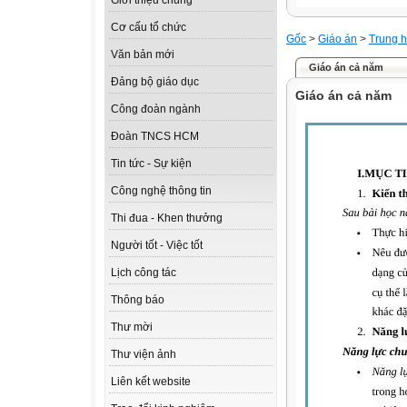
Giới thiệu chung
Cơ cấu tổ chức
Gốc
>
Giáo án
>
Trung h
Văn bản mới
Giáo án cả năm
Đảng bộ giáo dục
Giáo án cả năm
Công đoàn ngành
Đoàn TNCS HCM
Tin tức - Sự kiện
Công nghệ thông tin
Thi đua - Khen thưởng
Người tốt - Việc tốt
Lịch công tác
Thông báo
Thư mời
Thư viện ảnh
Liên kết website