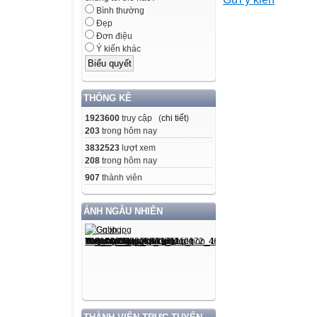
hiện
Bình thường
cụ thể là sự xuấ
Đẹp
châm
Đơn điệu
Ý kiến khác
khác đặt trong đ
2. Năng lực
THỐNG KÊ
Năng lực chung:
1923600
truy cập (
chi tiết
)

203
trong hôm nay
3832523
lượt xem
Năng lực tự học
208
trong hôm nay
thân
907
thành viên
trong học tập th
thí
ẢNH NGẪU NHIÊN
nghiệm và trả lờ

Năng lực giao ti
thành