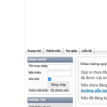
Trang chủ
Thành viên
Trợ giúp
Liên hệ
ĐĂNG NHẬP
Chào mừng quý v
Tên truy nhập
Quý vị chưa đă
Mật khẩu
tải được các tư
Ghi nhớ
Nếu chưa đăng
Quên mật khẩu
ĐK thành viên
hướng dẫn tại
Nếu đã đăng ký 
THÔNG TIN