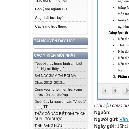
Trao đổi kinh nghiệm
Góp ý với ngành GD
Soạn bài trực tuyến
Các trang trực thuộc
TÀI NGUYÊN DẠY HỌC
CÁC Ý KIẾN MỚI NHẤT
“Người thầy trung bình chỉ biết
nói, Người thầy giỏi...
BAI NAY GIAM TAI ROI MA ...
Chào 2012 -2013...
Cùng yêu nghề, mến trẻ, vững
bước trên con đường...
Dưới đây là nguyên văn "Ví dụ 1"
(
Tài liệu chưa đ
trong TT...
Nguồn:
THẦY CÔ NÀO BIẾT GIẢI THÍCH
Người gửi:
Vân
DÙM : TÔI ĐƯỢC...
Ngày gửi:
15h:1
TÌNH BẰNG HỮU...