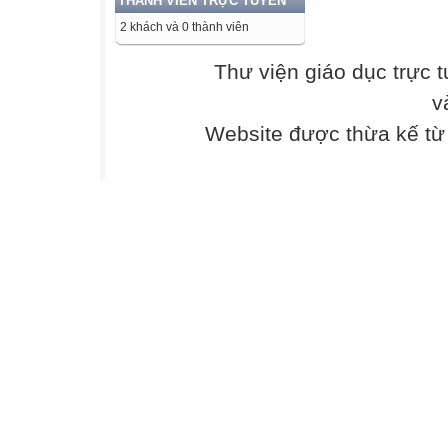
THÀNH VIÊN TRỰC TUYẾN
viên trong nhóm 
2 khách và 0 thành viên

Thư viện giáo dục trực 
v
Năng lực giải qu
thí
Website được thừa kế t
nghiệm để vẽ đư
Năng lực vật lí:

Nêu được khái n

Thực hiện được 
