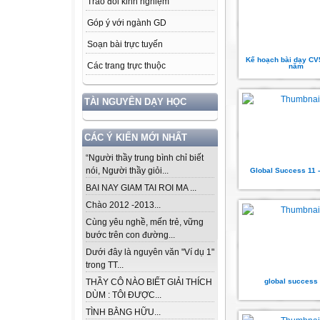
Trao đổi kinh nghiệm
Góp ý với ngành GD
Soạn bài trực tuyến
Kế hoạch bài dạy CV
Các trang trực thuộc
năm
TÀI NGUYÊN DẠY HỌC
CÁC Ý KIẾN MỚI NHẤT
“Người thầy trung bình chỉ biết
nói, Người thầy giỏi...
Global Success 11 -
BAI NAY GIAM TAI ROI MA ...
Chào 2012 -2013...
Cùng yêu nghề, mến trẻ, vững
bước trên con đường...
Dưới đây là nguyên văn "Ví dụ 1"
trong TT...
global success
THẦY CÔ NÀO BIẾT GIẢI THÍCH
DÙM : TÔI ĐƯỢC...
TÌNH BẰNG HỮU...