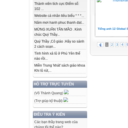
Thành viên tích cực Điểm số:
102 ...
Website cá nhân tiêu biểu * * *...
Năm mơi hanh phuc thanh đat...
Tiếng anh 12 Global
MỪNG XUÂN TÂN MÃO . Kính
chúc Quý Thầy...
Quý Thầy ,Cô giáo .Hãy so sánh
1
2
3
4
2 cách soạn...
Tình hình xả lũ ở Phú Yên thế
nào rồi...
Miền Trung 'khát' sách giáo khoa
Khi lũ rút,...
HỖ TRỢ TRỰC TUYẾN
(Võ Thành Quang)
(Trợ giúp kỹ thuật)
ĐIỀU TRA Ý KIẾN
Các bạn thầy trang web của
chúng tôi thế nào?