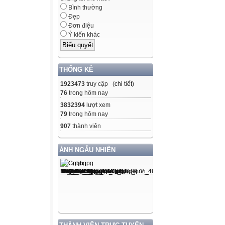
Bình thường
Đẹp
Đơn điệu
Ý kiến khác
THỐNG KÊ
1923473
truy cập (
chi tiết
)
76
trong hôm nay
3832394
lượt xem
79
trong hôm nay
907
thành viên
ẢNH NGẪU NHIÊN