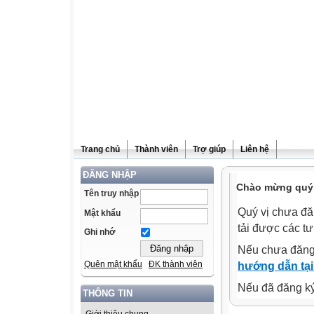
Trang chủ
Thành viên
Trợ giúp
Liên hệ
ĐĂNG NHẬP
Chào mừng quý v
Tên truy nhập
Quý vị chưa đă
Mật khẩu
tải được các tư
Ghi nhớ
Nếu chưa đăng
Quên mật khẩu
ĐK thành viên
hướng dẫn tại
Nếu đã đăng ký 
THÔNG TIN