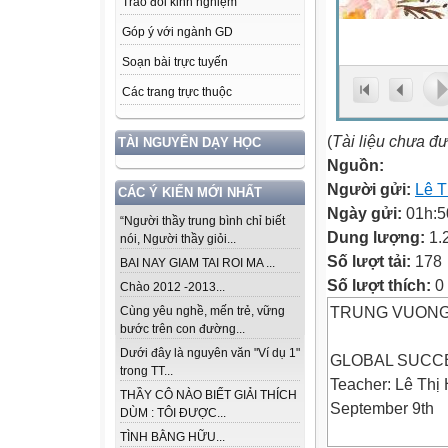
Trao đổi kinh nghiệm
Góp ý với ngành GD
Soạn bài trực tuyến
Các trang trực thuộc
(
Tài liệu chưa đ
TÀI NGUYÊN DẠY HỌC
Nguồn:
Người gửi:
Lê T
CÁC Ý KIẾN MỚI NHẤT
Ngày gửi:
01h:5
“Người thầy trung bình chỉ biết
Dung lượng:
1.
nói, Người thầy giỏi...
Số lượt tải:
178
BAI NAY GIAM TAI ROI MA ...
Số lượt thích:
0
Chào 2012 -2013...
TRUNG VUONG
Cùng yêu nghề, mến trẻ, vững
bước trên con đường...
Dưới đây là nguyên văn "Ví dụ 1"
GLOBAL SUCC
trong TT...
Teacher: Lê Thị
THẦY CÔ NÀO BIẾT GIẢI THÍCH
September 9th
DÙM : TÔI ĐƯỢC...
TÌNH BẰNG HỮU...