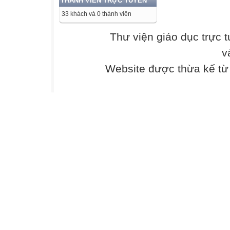
THÀNH VIÊN TRỰC TUYẾN
/ˈdaɪəɡnəʊz/
33 khách và 0 thành viên
Thư viện giáo dục trực 
5. visionary
(adj)
v
Website được thừa kế t
/ˈvɪʒənri/
b. to say exactly
cause of a probl
c. original and s
about or plan the
imagination and 
d. to develop or 
trust with some
e. something ver
very successful 
Vietnamese