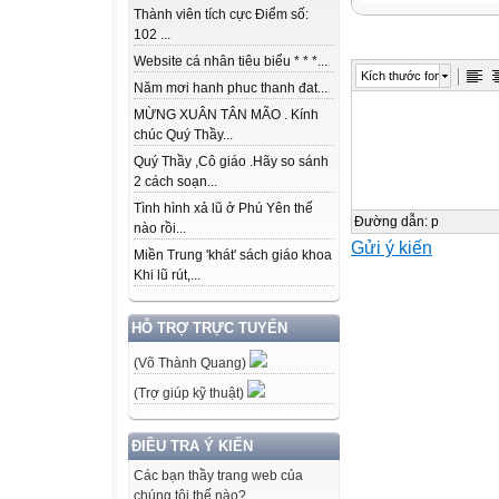
Uni
Thành viên tích cực Điểm số:
t1
102 ...
Website cá nhân tiêu biểu * * *...
Kích thước font
Life stories we
Năm mơi hanh phuc thanh đat...
admire
MỪNG XUÂN TÂN MÃO . Kính
chúc Quý Thầy...
LESSON 3
Quý Thầy ,Cô giáo .Hãy so sánh
READING
2 cách soạn...
Tình hình xả lũ ở Phú Yên thế
A creative geniu
Đường dẫn
:
p
nào rồi...
Gửi ý kiến
Miền Trung 'khát' sách giáo khoa
Steve Jobs
Khi lũ rút,...
PRE-READING
HỖ TRỢ TRỰC TUYẾN
Form
(Võ Thành Quang)
1. (to) bond
(Trợ giúp kỹ thuật)
Pronunciation
ĐIỀU TRA Ý KIẾN
Các bạn thầy trang web của
Meaning
chúng tôi thế nào?