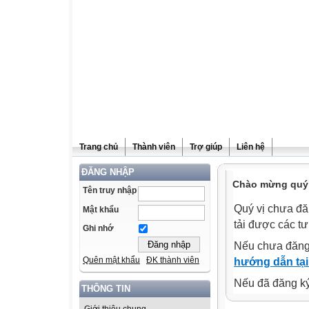
Trang chủ
Thành viên
Trợ giúp
Liên hệ
ĐĂNG NHẬP
Chào mừng quý v
Tên truy nhập
Quý vị chưa đă
Mật khẩu
tải được các tư
Ghi nhớ
Nếu chưa đăng
Quên mật khẩu
ĐK thành viên
hướng dẫn tại
Nếu đã đăng ký 
THÔNG TIN