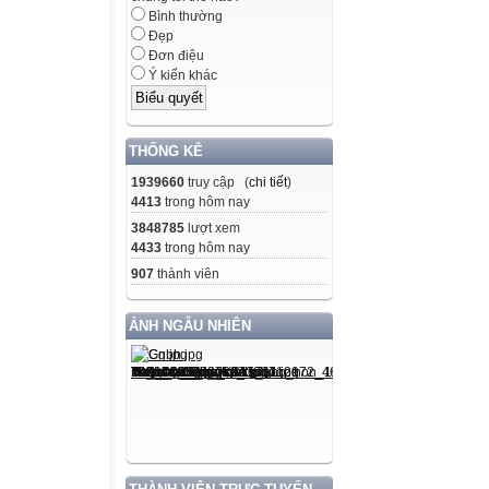
Bình thường
Đẹp
/bɒnd/
Đơn điệu
Ý kiến khác
a. at the newest
the development
THỐNG KÊ
2. cutting-edge
1939660
truy cập (
chi tiết
)
(adj)
4413
trong hôm nay
3848785
lượt xem
4433
trong hôm nay
/ˌkʌtɪŋ ˈedʒ/
907
thành viên
3. blockbuster
ẢNH NGẪU NHIÊN
(n)
/ˈblɒkbʌstə(r)/
4. (to) diagnose
with