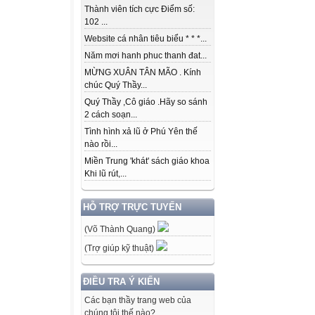
Thành viên tích cực Điểm số:
102 ...
Website cá nhân tiêu biểu * * *...
Năm mơi hanh phuc thanh đat...
MỪNG XUÂN TÂN MÃO . Kính
chúc Quý Thầy...
Quý Thầy ,Cô giáo .Hãy so sánh
2 cách soạn...
Tình hình xả lũ ở Phú Yên thế
nào rồi...
Miền Trung 'khát' sách giáo khoa
Khi lũ rút,...
HỖ TRỢ TRỰC TUYẾN
(Võ Thành Quang)
(Trợ giúp kỹ thuật)
ĐIỀU TRA Ý KIẾN
Các bạn thầy trang web của
chúng tôi thế nào?