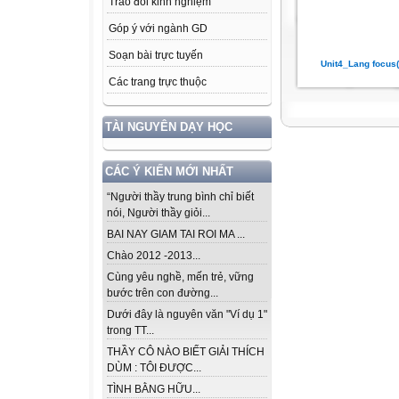
Trao đổi kinh nghiệm
Góp ý với ngành GD
Soạn bài trực tuyến
Unit4_Lang focus(
Các trang trực thuộc
TÀI NGUYÊN DẠY HỌC
CÁC Ý KIẾN MỚI NHẤT
“Người thầy trung bình chỉ biết
nói, Người thầy giỏi...
BAI NAY GIAM TAI ROI MA ...
Chào 2012 -2013...
Cùng yêu nghề, mến trẻ, vững
bước trên con đường...
Dưới đây là nguyên văn "Ví dụ 1"
trong TT...
THẦY CÔ NÀO BIẾT GIẢI THÍCH
DÙM : TÔI ĐƯỢC...
TÌNH BẰNG HỮU...