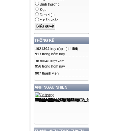
Bình thường
Đẹp
Đơn điệu
Ý kiến khác
THỐNG KÊ
1921304
truy cập (
chi tiết
)
913
trong hôm nay
3830048
lượt xem
956
trong hôm nay
907
thành viên
ẢNH NGẪU NHIÊN