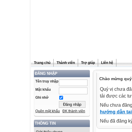
Trang chủ
Thành viên
Trợ giúp
Liên hệ
ĐĂNG NHẬP
Chào mừng quý v
Tên truy nhập
Quý vị chưa đă
Mật khẩu
tải được các tư
Ghi nhớ
Nếu chưa đăng
Quên mật khẩu
ĐK thành viên
hướng dẫn tại
Nếu đã đăng ký 
THÔNG TIN