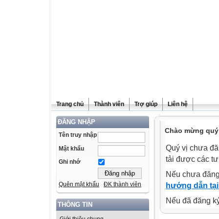
Trang chủ
Thành viên
Trợ giúp
Liên hệ
ĐĂNG NHẬP
Chào mừng quý v
Tên truy nhập
Quý vị chưa đă
Mật khẩu
tải được các tư
Ghi nhớ
Nếu chưa đăng
Quên mật khẩu
ĐK thành viên
hướng dẫn tại
Nếu đã đăng ký 
THÔNG TIN