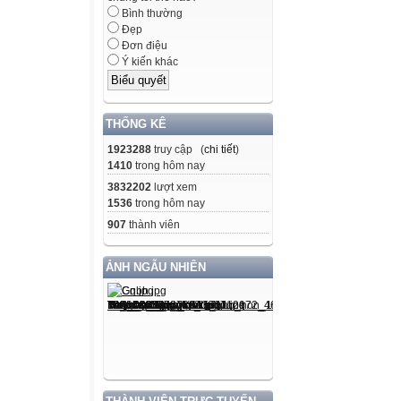
Bình thường
Đẹp
2
Đơn điệu
Ý kiến khác
3
4
THỐNG KÊ
1923288
truy cập (
chi tiết
)
WARM-UP
1410
trong hôm nay
WARM-UP
3832202
lượt xem
1536
trong hôm nay
907
thành viên
Question 1
ẢNH NGẪU NHIÊN
Her innovations
________ to a wi
A. accessible
B. successful
C. available
D. beneficial