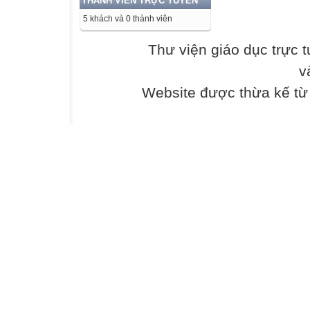
THÀNH VIÊN TRỰC TUYẾN
BACK
5 khách và 0 thành viên
Thư viện giáo dục trực 
WARM-UP
WARM-UP
v
Website được thừa kế t
Question 2
His invention wa
introduced ____
A. full-length
B. traditional
C. cutting-edge 
BACK
WARM-UP
WARM-UP