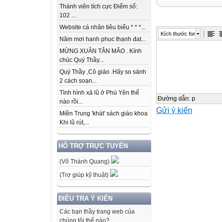
Uni
Thành viên tích cực Điểm số:
t1
102 ...
Website cá nhân tiêu biểu * * *...
Kích thước font
Life stories we
Năm mơi hanh phuc thanh đat...
admire
MỪNG XUÂN TÂN MÃO . Kính
chúc Quý Thầy...
Quý Thầy ,Cô giáo .Hãy so sánh
LESSON 4
2 cách soạn...
Tình hình xả lũ ở Phú Yên thế
SPEAKING
Đường dẫn
:
p
nào rồi...
Gửi ý kiến
Miền Trung 'khát' sách giáo khoa
National heroes
Khi lũ rút,...
WARM-UP
HỖ TRỢ TRỰC TUYẾN
WARM-UP
(Võ Thành Quang)
(Trợ giúp kỹ thuật)
Answer the ques
puzzle.
ĐIỀU TRA Ý KIẾN
Các bạn thầy trang web của
1
chúng tôi thế nào?