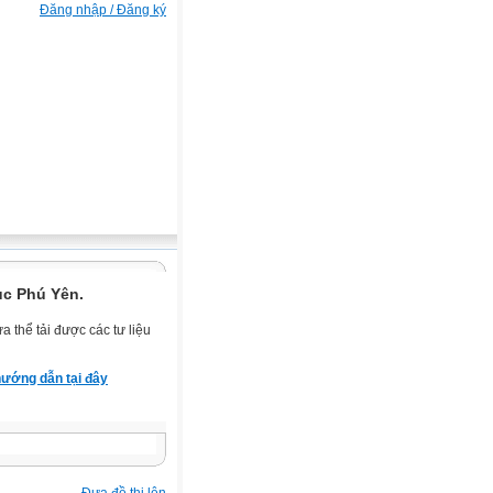
Đăng nhập / Đăng ký
ục Phú Yên.
 thể tải được các tư liệu
ướng dẫn tại đây