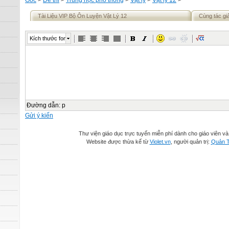
Gốc
>
Đề thi
>
Trung học phổ thông
>
Vật lý
>
Vật lý 12
>
Tài Liệu VIP Bộ Ôn Luyện Vật Lý 12
Cùng tác gi
Kích thước font
Đường dẫn
:
p
Gửi ý kiến
Thư viện giáo dục trực tuyến miễn phí dành cho giáo viên và
Website được thừa kế từ
Violet.vn
, người quản trị:
Quản T