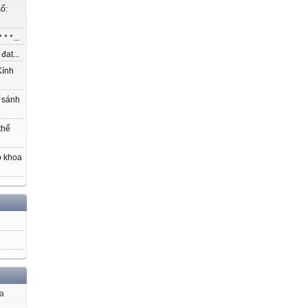
ố:
* *...
at...
ính
 sánh
thế
o khoa
ủa