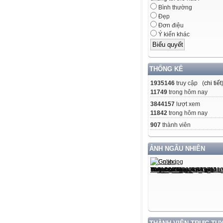
Bình thường
Đẹp
Đơn điệu
Ý kiến khác
THỐNG KÊ
1935146
truy cập (
chi tiết
11749
trong hôm nay
3844157
lượt xem
11842
trong hôm nay
907
thành viên
ẢNH NGẪU NHIÊN