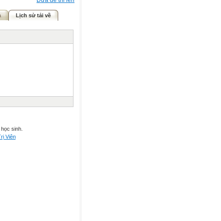
Đưa đề thi lên
ả
Lịch sử tải về
 học sinh.
rị Viên