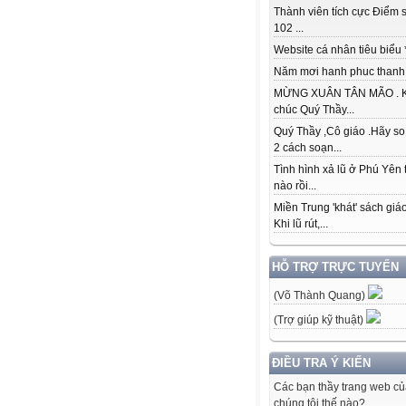
Thành viên tích cực Điểm s
102 ...
Website cá nhân tiêu biểu * 
Năm mơi hanh phuc thanh đ
MỪNG XUÂN TÂN MÃO . K
chúc Quý Thầy...
Quý Thầy ,Cô giáo .Hãy so
2 cách soạn...
Tình hình xả lũ ở Phú Yên 
nào rồi...
Miền Trung 'khát' sách giá
Khi lũ rút,...
HỖ TRỢ TRỰC TUYẾN
(Võ Thành Quang)
(Trợ giúp kỹ thuật)
ĐIỀU TRA Ý KIẾN
Các bạn thầy trang web c
chúng tôi thế nào?