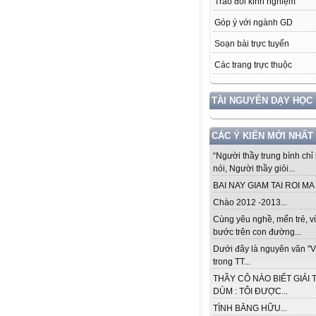
Trao đổi kinh nghiệm
Góp ý với ngành GD
Soạn bài trực tuyến
Các trang trực thuộc
TÀI NGUYÊN DẠY HỌC
CÁC Ý KIẾN MỚI NHẤT
“Người thầy trung bình chỉ 
nói, Người thầy giỏi...
BAI NAY GIAM TAI ROI MA .
Chào 2012 -2013...
Cùng yêu nghề, mến trẻ, 
bước trên con đường...
Dưới đây là nguyên văn "V
trong TT...
THẦY CÔ NÀO BIẾT GIẢI 
DÙM : TÔI ĐƯỢC...
TÌNH BẰNG HỮU...