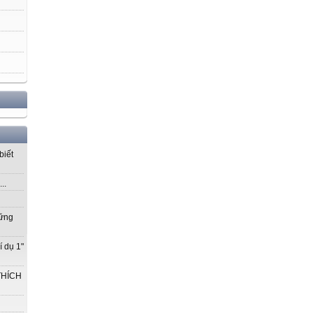
biết
..
vững
í dụ 1"
THÍCH