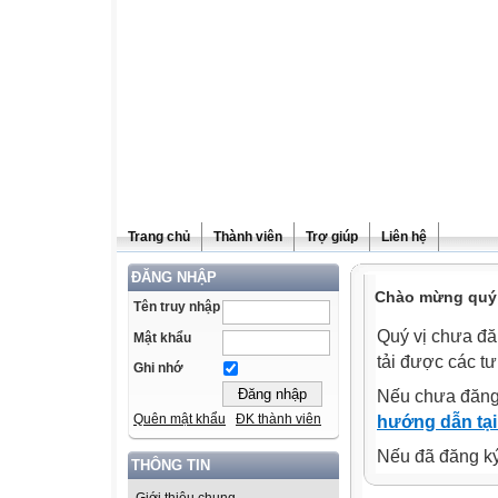
Trang chủ
Thành viên
Trợ giúp
Liên hệ
ĐĂNG NHẬP
Chào mừng quý v
Tên truy nhập
Quý vị chưa đă
Mật khẩu
tải được các tư
Ghi nhớ
Nếu chưa đăng
Quên mật khẩu
ĐK thành viên
hướng dẫn tại
Nếu đã đăng ký 
THÔNG TIN