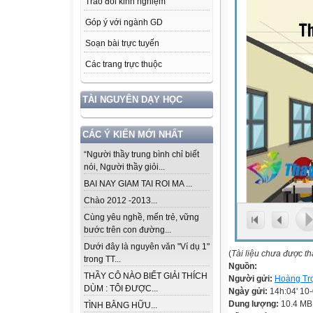
Trao đổi kinh nghiệm
Góp ý với ngành GD
Soạn bài trực tuyến
Các trang trực thuộc
TÀI NGUYÊN DẠY HỌC
CÁC Ý KIẾN MỚI NHẤT
“Người thầy trung bình chỉ biết
nói, Người thầy giỏi...
BAI NAY GIAM TAI ROI MA ...
Chào 2012 -2013...
Cùng yêu nghề, mến trẻ, vững
bước trên con đường...
Dưới đây là nguyên văn "Ví dụ 1"
(
Tài liệu chưa được t
trong TT...
Nguồn:
THẦY CÔ NÀO BIẾT GIẢI THÍCH
Người gửi:
Hoàng Tr
DÙM : TÔI ĐƯỢC...
Ngày gửi:
14h:04' 10
Dung lượng:
10.4 MB
TÌNH BẰNG HỮU...