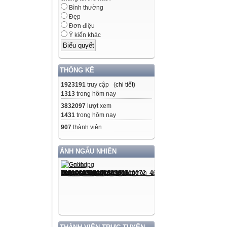
Bình thường
Đẹp
Đơn điệu
Ý kiến khác
THỐNG KÊ
1923191
truy cập (
chi tiết
)
1313
trong hôm nay
3832097
lượt xem
1431
trong hôm nay
907
thành viên
ẢNH NGẪU NHIÊN