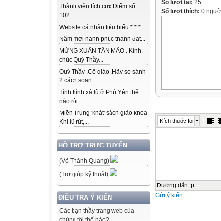
Số lượt tải:
25
Thành viên tích cực Điểm số:
Số lượt thích:
0 ngườ
102 ...
Website cá nhân tiêu biểu * * *...
Năm mơi hanh phuc thanh đat...
MỪNG XUÂN TÂN MÃO . Kính
chúc Quý Thầy...
Quý Thầy ,Cô giáo .Hãy so sánh
2 cách soạn...
Tình hình xả lũ ở Phú Yên thế
nào rồi...
Miền Trung 'khát' sách giáo khoa
Kích thước font
Khi lũ rút,...
HỖ TRỢ TRỰC TUYẾN
(Võ Thành Quang)
(Trợ giúp kỹ thuật)
Đường dẫn
:
p
Gửi ý kiến
ĐIỀU TRA Ý KIẾN
Các bạn thầy trang web của
chúng tôi thế nào?