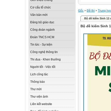
Giới thiệu chung
Cơ cấu tổ chức
Gốc
>
Đề thi
>
Trung họ
Văn bản mới
Bộ đề kiểm Sinh 12
Đảng bộ giáo dục
Bộ đề kiểm Sinh 
Công đoàn ngành
Đoàn TNCS HCM
Tin tức - Sự kiện
Công nghệ thông tin
Thi đua - Khen thưởng
Người tốt - Việc tốt
Lịch công tác
Thông báo
Thư mời
Thư viện ảnh
Liên kết website