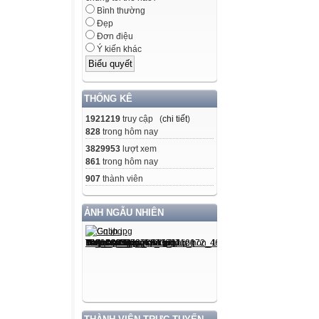
Bình thường
Đẹp
Đơn điệu
Ý kiến khác
THỐNG KÊ
1921219
truy cập (
chi tiết
)
828
trong hôm nay
3829953
lượt xem
861
trong hôm nay
907
thành viên
ẢNH NGẪU NHIÊN