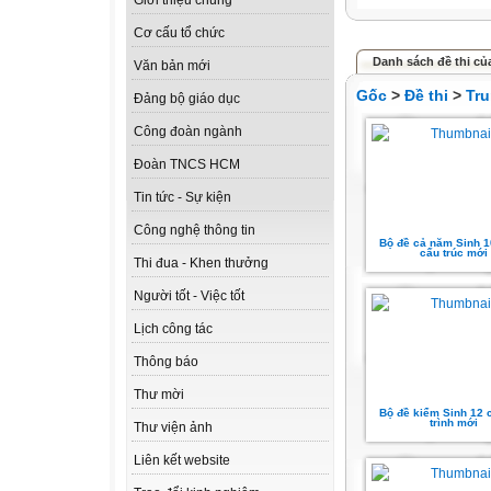
Giới thiệu chung
Cơ cấu tổ chức
Danh sách đề thi củ
Văn bản mới
Gốc
>
Đề thi
>
Tr
Đảng bộ giáo dục
Công đoàn ngành
Đoàn TNCS HCM
Tin tức - Sự kiện
Công nghệ thông tin
Bộ đề cả năm Sinh 1
cấu trúc mới
Thi đua - Khen thưởng
Người tốt - Việc tốt
Lịch công tác
Thông báo
Thư mời
Bộ đề kiểm Sinh 12
trình mới
Thư viện ảnh
Liên kết website