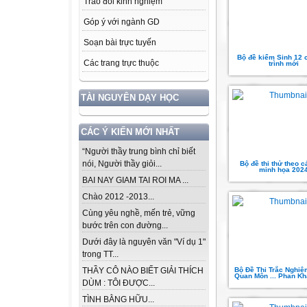
Trao đổi kinh nghiệm
Góp ý với ngành GD
Soạn bài trực tuyến
Bộ đề kiểm Sinh 12
Các trang trực thuộc
trình mới
TÀI NGUYÊN DẠY HỌC
CÁC Ý KIẾN MỚI NHẤT
“Người thầy trung bình chỉ biết
nói, Người thầy giỏi...
Bộ đề thi thử theo c
minh họa 202
BAI NAY GIAM TAI ROI MA ...
Chào 2012 -2013...
Cùng yêu nghề, mến trẻ, vững
bước trên con đường...
Dưới đây là nguyên văn "Ví dụ 1"
trong TT...
Bộ Đề Thi Trắc Nghi
THẦY CÔ NÀO BIẾT GIẢI THÍCH
Quan Môn ... Phan K
DÙM : TÔI ĐƯỢC...
TÌNH BẰNG HỮU...