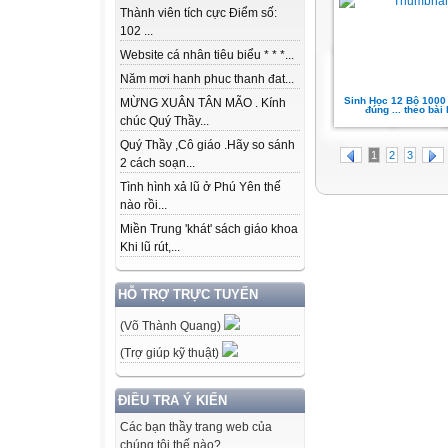
Thành viên tích cực Điểm số:
102 ...
Website cá nhân tiêu biểu * * *...
Năm mơi hanh phuc thanh đat...
Sinh Học 12 Bộ 1000 
MỪNG XUÂN TÂN MÃO . Kính
đúng ... theo bài
chúc Quý Thầy...
Quý Thầy ,Cô giáo .Hãy so sánh
1
2
3
2 cách soạn...
Tình hình xả lũ ở Phú Yên thế
nào rồi...
Miền Trung 'khát' sách giáo khoa
Khi lũ rút,...
HỖ TRỢ TRỰC TUYẾN
(Võ Thành Quang)
(Trợ giúp kỹ thuật)
ĐIỀU TRA Ý KIẾN
Các bạn thầy trang web của
chúng tôi thế nào?