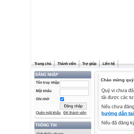
Trang chủ
Thành viên
Trợ giúp
Liên hệ
ĐĂNG NHẬP
Chào mừng quý v
Tên truy nhập
Quý vị chưa đă
Mật khẩu
tải được các tư
Ghi nhớ
Nếu chưa đăng
Quên mật khẩu
ĐK thành viên
hướng dẫn tại
Nếu đã đăng ký 
THÔNG TIN