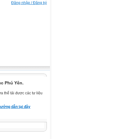
Đăng nhập / Đăng ký
ục Phú Yên.
 thể tải được các tư liệu
ướng dẫn tại đây