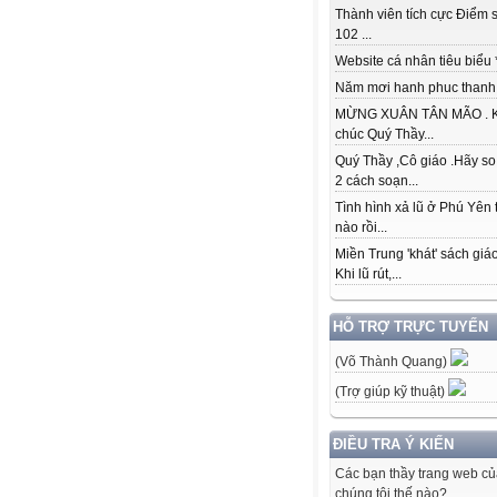
Thành viên tích cực Điểm s
102 ...
Website cá nhân tiêu biểu * 
Năm mơi hanh phuc thanh đ
MỪNG XUÂN TÂN MÃO . K
chúc Quý Thầy...
Quý Thầy ,Cô giáo .Hãy so
2 cách soạn...
Tình hình xả lũ ở Phú Yên 
nào rồi...
Miền Trung 'khát' sách giá
Khi lũ rút,...
HỖ TRỢ TRỰC TUYẾN
(Võ Thành Quang)
(Trợ giúp kỹ thuật)
ĐIỀU TRA Ý KIẾN
Các bạn thầy trang web c
chúng tôi thế nào?