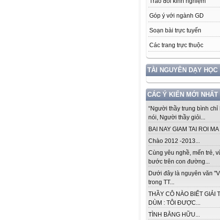
Trao đổi kinh nghiệm
Góp ý với ngành GD
Soạn bài trực tuyến
Các trang trực thuộc
TÀI NGUYÊN DẠY HỌC
CÁC Ý KIẾN MỚI NHẤT
“Người thầy trung bình chỉ 
nói, Người thầy giỏi...
BAI NAY GIAM TAI ROI MA .
Chào 2012 -2013...
Cùng yêu nghề, mến trẻ, 
bước trên con đường...
Dưới đây là nguyên văn "V
trong TT...
THẦY CÔ NÀO BIẾT GIẢI 
DÙM : TÔI ĐƯỢC...
TÌNH BẰNG HỮU...