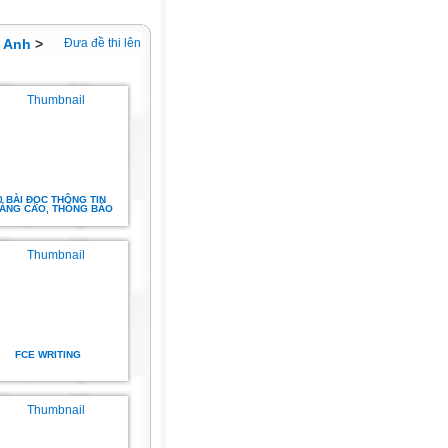
 Anh
>
Đưa đề thi lên
0 BÀI ĐỌC THÔNG TIN
ẢNG CÁO, THÔNG BÁO
FCE WRITING