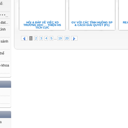
ố:
* *...
at...
HỎI & ĐÁP VỀ VIỆC XD
GV VỚI CÁC TÌNH HUỐNG SP
RE
TRƯỜNG HỌC ... THIỆN HS
& CÁCH GIẢI QUYẾT (P1)
TÍCH CỰC
ính
...
1
2
3
4
5
19
20
 sánh
thế
o khoa
ủa