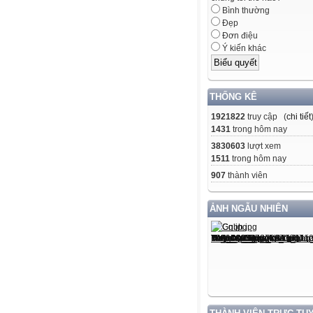
Bình thường
Đẹp
Đơn điệu
Ý kiến khác
THỐNG KÊ
1921822
truy cập (
chi tiết
1431
trong hôm nay
3830603
lượt xem
1511
trong hôm nay
907
thành viên
ẢNH NGẪU NHIÊN