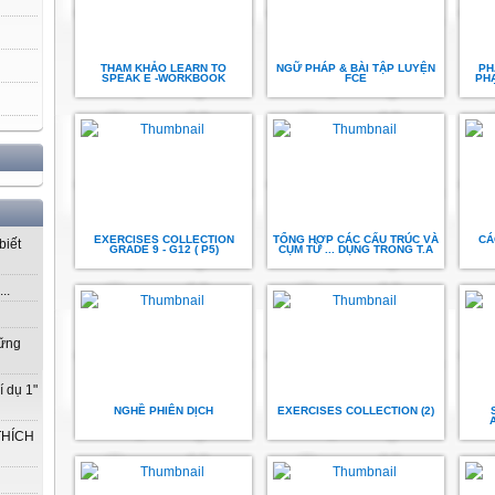
THAM KHẢO LEARN TO
NGỮ PHÁP & BÀI TẬP LUYỆN
PH
SPEAK E -WORKBOOK
FCE
PHẠ
EXERCISES COLLECTION
TỔNG HỢP CÁC CẤU TRÚC VÀ
CÁ
biết
GRADE 9 - G12 ( P5)
CỤM TỪ ... DỤNG TRONG T.A
..
vững
í dụ 1"
NGHỀ PHIÊN DỊCH
EXERCISES COLLECTION (2)
THÍCH