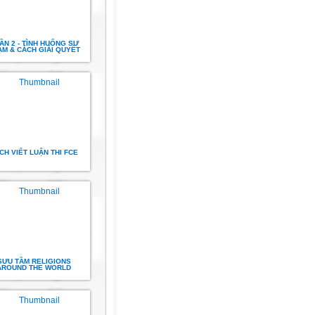
ẦN 2 - TÌNH HUỐNG SƯ
M & CÁCH GIẢI QUYẾT
CH VIẾT LUẬN THI FCE
SƯU TẦM RELIGIONS
AROUND THE WORLD