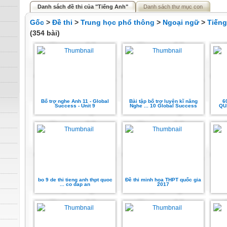
Danh sách đề thi của "Tiếng Anh"
Danh sách thư mục con
Gốc
>
Đề thi
>
Trung học phổ thông
>
Ngoại ngữ
>
Tiếng
(354 bài)
Bổ trợ nghe Anh 11 - Global
Bài tập bổ trợ luyện kĩ năng
6
Success - Unit 9
Nghe ... 10 Global Success
QU
bo 9 de thi tieng anh thpt quoc
Đề thi minh họa THPT quốc gia
... co dap an
2017