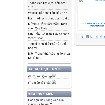
Thành viên tích cực Điểm số:
102 ...
Website cá nhân tiêu biểu * * *...
Năm mơi hanh phuc thanh đat...
Câu 1101 đến 1200 
MỪNG XUÂN TÂN MÃO . Kính
toán tiểu học
chúc Quý Thầy...
Quý Thầy ,Cô giáo .Hãy so sánh
1
2
3
4
2 cách soạn...
Tình hình xả lũ ở Phú Yên thế
nào rồi...
Miền Trung 'khát' sách giáo khoa
Khi lũ rút,...
HỖ TRỢ TRỰC TUYẾN
(Võ Thành Quang)
(Trợ giúp kỹ thuật)
ĐIỀU TRA Ý KIẾN
Các bạn thầy trang web của
chúng tôi thế nào?