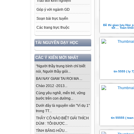
Trao đổi kinh nghiệm
Góp ý với ngành GD
Soạn bài trực tuyến
Đề thi giao lưu Học 
Các trang trực thuộc
tốt ... Toán khối
TÀI NGUYÊN DẠY HỌC
CÁC Ý KIẾN MỚI NHẤT
“Người thầy trung bình chỉ biết
nói, Người thầy giỏi...
tin 5555 ( ly 7
BAI NAY GIAM TAI ROI MA ...
Chào 2012 -2013...
Cùng yêu nghề, mến trẻ, vững
bước trên con đường...
Dưới đây là nguyên văn "Ví dụ 1"
trong TT...
tin 55555 ( toan
THẦY CÔ NÀO BIẾT GIẢI THÍCH
DÙM : TÔI ĐƯỢC...
TÌNH BẰNG HỮU...