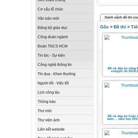
Giới thiệu chung
Cơ cấu tổ chức
Danh sách đề thi củ
Văn bản mới
Gốc
>
Đề thi
>
Tiể
Đảng bộ giáo dục
Công đoàn ngành
Đoàn TNCS HCM
Tin tức - Sự kiện
Công nghệ thông tin
Đề và đáp án vòng 
violypic nh 2016-
Thi đua - Khen thưởng
Người tốt - Việc tốt
Lịch công tác
Thông báo
Thư mời
Đề và đáp án Cuộc t
toán ... năm học 20
Thư viện ảnh
Liên kết website