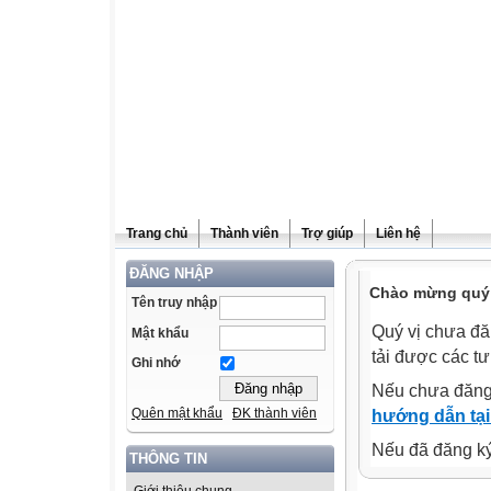
Trang chủ
Thành viên
Trợ giúp
Liên hệ
ĐĂNG NHẬP
Chào mừng quý v
Tên truy nhập
Quý vị chưa đă
Mật khẩu
tải được các tư
Ghi nhớ
Nếu chưa đăng
Quên mật khẩu
ĐK thành viên
hướng dẫn tại
Nếu đã đăng ký 
THÔNG TIN