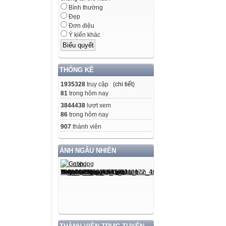
Bình thường
Đẹp
Đơn điệu
Ý kiến khác
THỐNG KÊ
1935328
truy cập (
chi tiết
)
81
trong hôm nay
3844438
lượt xem
86
trong hôm nay
907
thành viên
ẢNH NGẪU NHIÊN