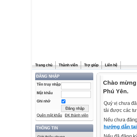
Trang chủ
Thành viên
Trợ giúp
Liên hệ
ĐĂNG NHẬP
Chào mừng q
Tên truy nhập
Phú Yên.
Mật khẩu
Ghi nhớ
Quý vị chưa đă
tải được các tư
Quên mật khẩu
ĐK thành viên
Nếu chưa đăng
hướng dẫn tại
THÔNG TIN
Nếu đã đăng ký 