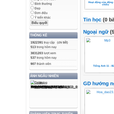
Hoạt động của động
Bình thường
chiều
Đẹp
Đơn điệu
Ý kiến khác
Tin học
(0 bà
Ngoại ngữ
(5
THỐNG KÊ
1922391
truy cập (
chi tiết
)
513
trong hôm nay
3831203
lượt xem
537
trong hôm nay
907
thành viên
Tiếng Anh 11 - Bà
ẢNH NGẪU NHIÊN
GD hướng n