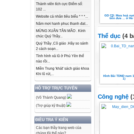
Thành viên tích cực Điểm số:
102 ...
GD CD: Mưa hoà nư
Website cá nhân tiêu biểu * * *...
tiễn đưa ... ở Hà
Năm mơi hanh phuc thanh đat...
MỪNG XUÂN TÂN MÃO . Kính
Thể dục
(4 b
chúc Quý Thầy...
Quý Thầy ,Cô giáo .Hãy so sánh
2 cách soạn...
Tình hình xả lũ ở Phú Yên thế
nào rồi...
Miền Trung 'khát' sách giáo khoa
Khi lũ rút,...
Hình Bài TDND nam 11
1)
HỖ TRỢ TRỰC TUYẾN
Công nghệ
(
(Võ Thành Quang)
(Trợ giúp kỹ thuật)
ĐIỀU TRA Ý KIẾN
Các bạn thầy trang web của
chúng tôi thế nào?