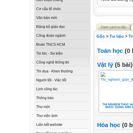
Giới thiệu chung
Cơ cấu tổ chức
Văn bản mới
Đảng bộ giáo dục
Danh sách tư liệu
Công đoàn ngành
Gốc
>
Tư liệu
>
T
Đoàn TNCS HCM
Toán học
(0 
Tin tức - Sự kiện
Công nghệ thông tin
Vật lý
(5 bài)
Thi đua - Khen thưởng
Người tốt - Việc tốt
Lịch công tác
Thông báo
THI NGHIEM THUC H
Thư mời
BUOC SONG ANH 
Thư viện ảnh
Hóa học
(0 b
Liên kết website