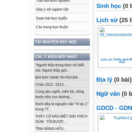
Trao đổi kinh nghiệm
Sinh học
(0 
Góp ý với ngành GD
Soạn bài trực tuyến
Lịch sử
(25 b
Các trang trực thuộc
TÀI NGUYÊN DẠY HỌC
CÁC Ý KIẾN MỚI NHẤT
Lịch sử: Chiến dịch Đ
Phủ
“Người thầy trung bình chỉ biết
nói, Người thầy giỏi...
BAI NAY GIAM TAI ROI MA ...
Địa lý
(0 bài)
Chào 2012 -2013...
Cùng yêu nghề, mến trẻ, vững
Ngữ văn
(0 b
bước trên con đường...
Dưới đây là nguyên văn "Ví dụ 1"
GDCD - GD
trong TT...
THẦY CÔ NÀO BIẾT GIẢI THÍCH
DÙM : TÔI ĐƯỢC...
TÌNH BẰNG HỮU...