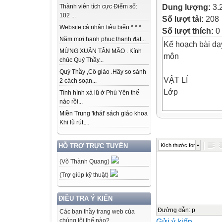
Dung lượng:
3.
Thành viên tích cực Điểm số:
102 ...
Số lượt tải:
208
Website cá nhân tiêu biểu * * *...
Số lượt thích:
0
Năm mơi hanh phuc thanh đat...
Kế hoạch bài dạ
MỪNG XUÂN TÂN MÃO . Kính
môn
chúc Quý Thầy...
Quý Thầy ,Cô giáo .Hãy so sánh
VẬT LÍ
2 cách soạn...
Lớp
Tình hình xả lũ ở Phú Yên thế
nào rồi...
Miền Trung 'khát' sách giáo khoa
12
Khi lũ rút,...
Minh hoạ cấu tr
Kích thước font
HỖ TRỢ TRỰC TUYẾN
hoạch bài dạy (
(Võ Thành Quang)
Tên bài:
…………………
(Trợ giúp kỹ thuật)
…………
Thời gian thực h
ĐIỀU TRA Ý KIẾN
Đường dẫn
:
p
Các bạn thầy trang web của
Gửi ý kiến
chúng tôi thế nào?