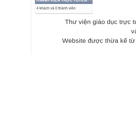
THÀNH VIÊN TRỰC TUYẾN
II. ĐỒ DÙNG D
4 khách và 0 thành viên
Liệt kê các cơ sở
hợp với từng
Thư viện giáo dục trực 
hoạt động học tr
v
III. TIẾN TRÌNH
A. KHỞI ĐỘNG
Website được thừa kế t
Hoạt động 1: Đặt
Đây là một hoạt
đầu để làm cơ
sở cho HS tìm hi
vụ và HS thực h
sản phẩm thu đư
đối không chốt
kiến thức mà chỉ
của HS và đưa r
vấn đề cần giải 
B. HÌNH THÀN
Hoạt động 2: Tê
Hoạt động 3: Tê