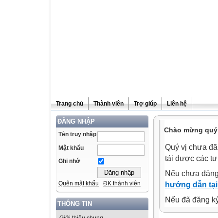
Trang chủ
Thành viên
Trợ giúp
Liên hệ
ĐĂNG NHẬP
Chào mừng quý v
Tên truy nhập
Quý vị chưa đă
Mật khẩu
tải được các tư
Ghi nhớ
Nếu chưa đăng
Quên mật khẩu
ĐK thành viên
hướng dẫn tại
Nếu đã đăng ký 
THÔNG TIN