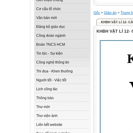
Giới thiệu chung
Cơ cấu tổ chức
Gốc
>
Giáo án
>
Trung h
Văn bản mới
KHBH VẬT LÍ 12- C
Đảng bộ giáo dục
KHBH VẬT LÍ 12-
Công đoàn ngành
Đoàn TNCS HCM
Tin tức - Sự kiện
Công nghệ thông tin
Thi đua - Khen thưởng
Người tốt - Việc tốt
Lịch công tác
Thông báo
Thư mời
Thư viện ảnh
Liên kết website