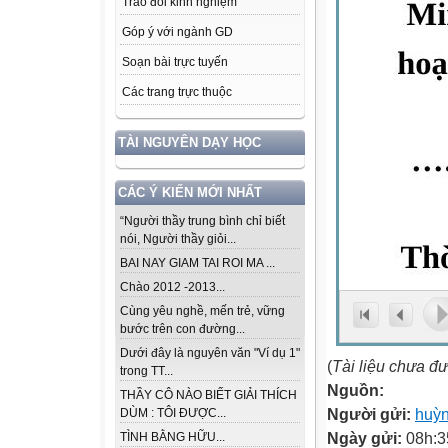
Trao đổi kinh nghiệm
Góp ý với ngành GD
Soạn bài trực tuyến
Các trang trực thuộc
TÀI NGUYÊN DẠY HỌC
CÁC Ý KIẾN MỚI NHẤT
“Người thầy trung bình chỉ biết
nói, Người thầy giỏi...
BAI NAY GIAM TAI ROI MA ...
Chào 2012 -2013...
Cùng yêu nghề, mến trẻ, vững
bước trên con đường...
Dưới đây là nguyên văn "Ví dụ 1"
(
Tài liệu chưa đ
trong TT...
Nguồn:
THẦY CÔ NÀO BIẾT GIẢI THÍCH
Người gửi:
huỳn
DÙM : TÔI ĐƯỢC...
Ngày gửi:
08h:3
TÌNH BẰNG HỮU...