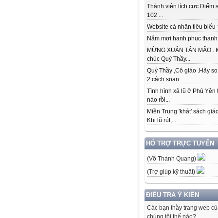
Thành viên tích cực Điểm s
102 ...
Website cá nhân tiêu biểu * 
Năm mơi hanh phuc thanh đ
MỪNG XUÂN TÂN MÃO . K
chúc Quý Thầy...
Quý Thầy ,Cô giáo .Hãy so
2 cách soạn...
Tình hình xả lũ ở Phú Yên 
nào rồi...
Miền Trung 'khát' sách giá
Khi lũ rút,...
HỖ TRỢ TRỰC TUYẾN
(Võ Thành Quang)
(Trợ giúp kỹ thuật)
ĐIỀU TRA Ý KIẾN
Các bạn thầy trang web c
chúng tôi thế nào?