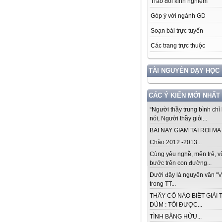
Trao đổi kinh nghiệm
Góp ý với ngành GD
Soạn bài trực tuyến
Các trang trực thuộc
TÀI NGUYÊN DẠY HỌC
CÁC Ý KIẾN MỚI NHẤT
“Người thầy trung bình chỉ 
nói, Người thầy giỏi...
BAI NAY GIAM TAI ROI MA .
Chào 2012 -2013...
Cùng yêu nghề, mến trẻ, 
bước trên con đường...
Dưới đây là nguyên văn "V
trong TT...
THẦY CÔ NÀO BIẾT GIẢI 
DÙM : TÔI ĐƯỢC...
TÌNH BẰNG HỮU...