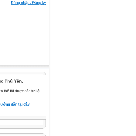
Đăng nhập / Đăng ký
ục Phú Yên.
 thể tải được các tư liệu
ướng dẫn tại đây