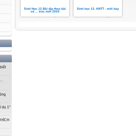
Sinh Học 12 Bài tập theo bài
Sinh học 12. KNTT - mới hay
và ... trúc mới 2025
biết
..
vững
í dụ 1"
THÍCH