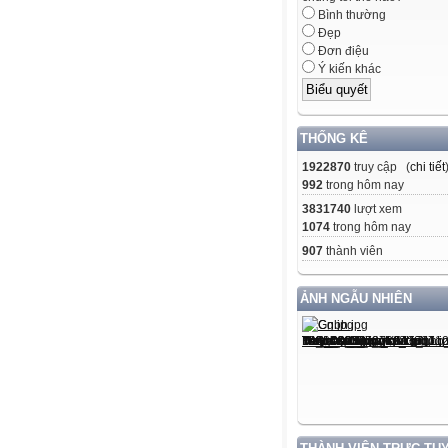
Bình thường
Đẹp
Đơn điệu
Ý kiến khác
THỐNG KÊ
1922870
truy cập (
chi tiết
992
trong hôm nay
3831740
lượt xem
1074
trong hôm nay
907
thành viên
ẢNH NGẪU NHIÊN