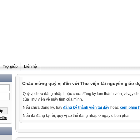
Trợ giúp
Liên hệ
Chào mừng quý vị đến với Thư viện tài nguyên giáo d
Quý vị chưa đăng nhập hoặc chưa đăng ký làm thành viên, vì vậy chưa
của Thư viện về máy tính của mình.
Nếu chưa đăng ký, hãy
đăng ký thành viên tại đây
hoặc
xem phim h
Nếu đã đăng ký rồi, quý vị có thể đăng nhập ở ngay ô bên phải.
viên