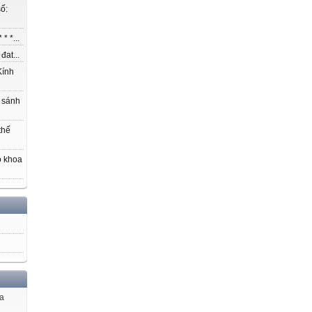
ố:
* *...
at...
ính
 sánh
thế
o khoa
ủa