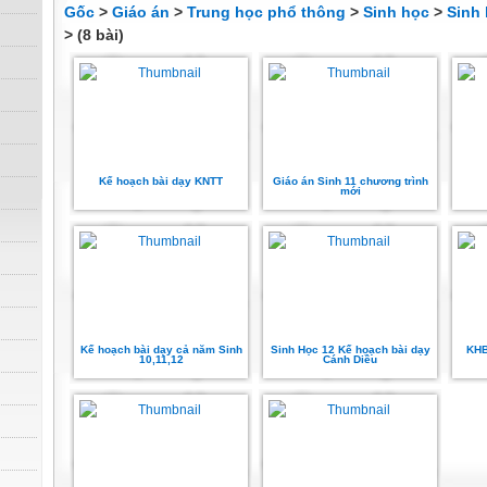
Gốc
>
Giáo án
>
Trung học phổ thông
>
Sinh học
>
Sinh 
> (8 bài)
Kế hoạch bài dạy KNTT
Giáo án Sinh 11 chương trình
mới
Kế hoạch bài dạy cả năm Sinh
Sinh Học 12 Kế hoạch bài dạy
KHB
10,11,12
Cánh Diều