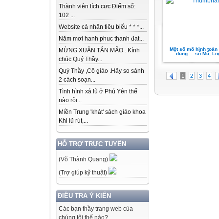
Thành viên tích cực Điểm số:
102 ...
Website cá nhân tiêu biểu * * *...
Năm mơi hanh phuc thanh đat...
Một số mô hình toán
MỪNG XUÂN TÂN MÃO . Kính
dụng ... số Mũ, Lo
chúc Quý Thầy...
Quý Thầy ,Cô giáo .Hãy so sánh
1
2
3
4
2 cách soạn...
Tình hình xả lũ ở Phú Yên thế
nào rồi...
Miền Trung 'khát' sách giáo khoa
Khi lũ rút,...
HỖ TRỢ TRỰC TUYẾN
(Võ Thành Quang)
(Trợ giúp kỹ thuật)
ĐIỀU TRA Ý KIẾN
Các bạn thầy trang web của
chúng tôi thế nào?