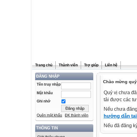
Trang chủ
Thành viên
Trợ giúp
Liên hệ
ĐĂNG NHẬP
Chào mừng quý v
Tên truy nhập
Quý vị chưa đă
Mật khẩu
tải được các tư
Ghi nhớ
Nếu chưa đăng
Quên mật khẩu
ĐK thành viên
hướng dẫn tại
Nếu đã đăng ký 
THÔNG TIN