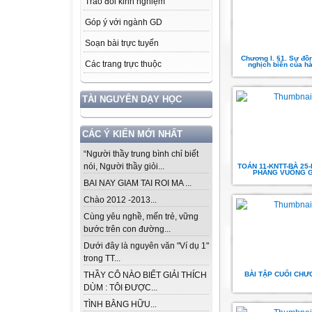
Trao đổi kinh nghiệm
Góp ý với ngành GD
Soạn bài trực tuyến
Chương I. §1. Sự đồn
Các trang trực thuộc
nghịch biến của h
TÀI NGUYÊN DẠY HỌC
CÁC Ý KIẾN MỚI NHẤT
“Người thầy trung bình chỉ biết
nói, Người thầy giỏi...
TOÁN 11-KNTT-BÀ 25-
PHẲNG VUÔNG 
BAI NAY GIAM TAI ROI MA ...
Chào 2012 -2013...
Cùng yêu nghề, mến trẻ, vững
bước trên con đường...
Dưới đây là nguyên văn "Ví dụ 1"
trong TT...
BÀI TẬP CUỐI CHƯ
THẦY CÔ NÀO BIẾT GIẢI THÍCH
DÙM : TÔI ĐƯỢC...
TÌNH BẰNG HỮU...