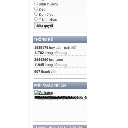
Bình thường
Đẹp
Đơn điệu
Ý kiến khác
THỐNG KÊ
1935179
truy cập (
chi tiết
)
11782
trong hôm nay
3844260
lượt xem
11945
trong hôm nay
907
thành viên
ẢNH NGẪU NHIÊN