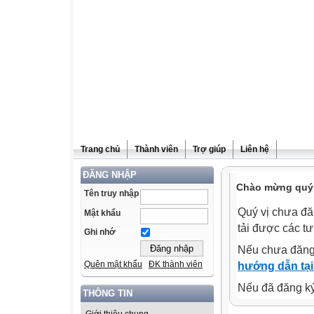
Trang chủ
Thành viên
Trợ giúp
Liên hệ
ĐĂNG NHẬP
Chào mừng quý v
Tên truy nhập
Quý vị chưa đă
Mật khẩu
tải được các tư
Ghi nhớ
Nếu chưa đăng
Quên mật khẩu
ĐK thành viên
hướng dẫn tại
Nếu đã đăng ký 
THÔNG TIN