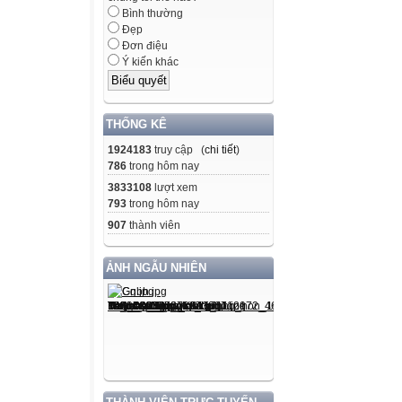
Bình thường
Đẹp
Đơn điệu
Ý kiến khác
THỐNG KÊ
1924183
truy cập (
chi tiết
)
786
trong hôm nay
3833108
lượt xem
793
trong hôm nay
907
thành viên
ẢNH NGẪU NHIÊN