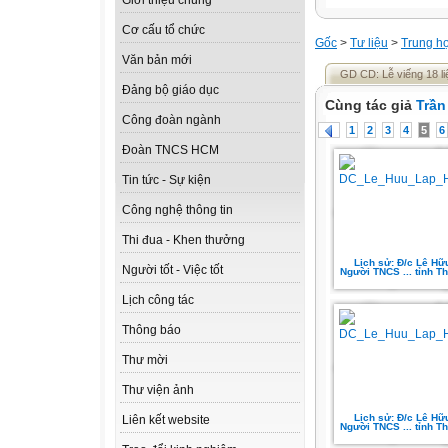
Giới thiệu chung
Cơ cấu tổ chức
Gốc
>
Tư liệu
>
Trung h
Văn bản mới
GD CD: Lễ viếng 18 liệt
Đảng bộ giáo dục
Cùng tác giả
Trần
Công đoàn ngành
1
2
3
4
5
6
Đoàn TNCS HCM
Tin tức - Sự kiện
Công nghệ thông tin
Thi đua - Khen thưởng
Lịch sử: Đ/c Lê Hữ
Người tốt - Việc tốt
Người TNCS ... tỉnh T
Lịch công tác
Thông báo
Thư mời
Thư viện ảnh
Lịch sử: Đ/c Lê Hữ
Liên kết website
Người TNCS ... tỉnh T