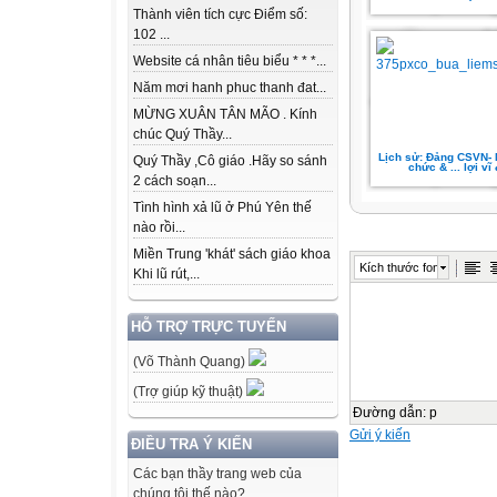
Thành viên tích cực Điểm số:
102 ...
Website cá nhân tiêu biểu * * *...
Năm mơi hanh phuc thanh đat...
MỪNG XUÂN TÂN MÃO . Kính
chúc Quý Thầy...
Lịch sử: Đảng CSVN- N
Quý Thầy ,Cô giáo .Hãy so sánh
chức & ... lợi vĩ 
2 cách soạn...
Tình hình xả lũ ở Phú Yên thế
nào rồi...
Miền Trung 'khát' sách giáo khoa
Kích thước font
Khi lũ rút,...
HỖ TRỢ TRỰC TUYẾN
(Võ Thành Quang)
(Trợ giúp kỹ thuật)
Đường dẫn
:
p
Gửi ý kiến
ĐIỀU TRA Ý KIẾN
Các bạn thầy trang web của
chúng tôi thế nào?