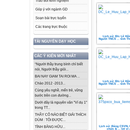
Trao đổi kinh nghiệm
Góp ý với ngành GD
Soạn bài trực tuyến
Các trang trực thuộc
Lịch sử: Đ/c Lê Hữ
Người TNCS ... tỉnh T
TÀI NGUYÊN DẠY HỌC
CÁC Ý KIẾN MỚI NHẤT
“Người thầy trung bình chỉ biết
nói, Người thầy giỏi...
BAI NAY GIAM TAI ROI MA ...
Lịch sử: Đ/c Lê Hữ
Chào 2012 -2013...
Người TNCS ... tỉnh T
Cùng yêu nghề, mến trẻ, vững
bước trên con đường...
Dưới đây là nguyên văn "Ví dụ 1"
trong TT...
THẦY CÔ NÀO BIẾT GIẢI THÍCH
DÙM : TÔI ĐƯỢC...
Lịch sử: Đảng CSVN- N
TÌNH BẰNG HỮU...
chức & ... lợi vĩ 